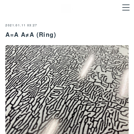
2021.01.11 03:27
A=A A≠A (Ring)