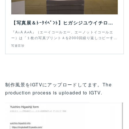
【写真展＆ﾄｰｸｲﾍﾞﾝﾄ】ヒガシジユウイチロウ『A=A A≠A（Ring）』＠KOBE 819 GALLERY - 写遊百珍
『A=A A≠A』（エーイコールエー、エーノットイコールエ
ー）は「１枚の写真プリントＡを2000回繰り返しコピーす…
写遊百珍
制作風景をIGTVにアップロードしてます。The
production process is uploaded to IGTV.