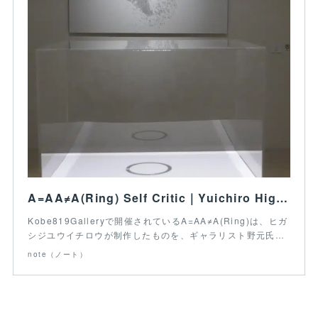
A=AA≠A(Ring) Self Critic｜Yuichiro Higshiji_write｜note
Kobe819Galleryで開催されているA=AA≠A(Ring)は、ヒガ
シジユウイチロウが制作したものを、ギャラリスト野元氏…
note（ノート）