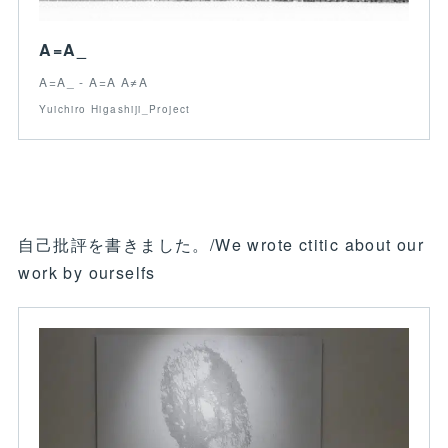
A=A_
A=A_ - A=A A≠A
Yuichiro Higashiji_Project
自己批評を書きました。/We wrote ctitic about our
work by ourselfs