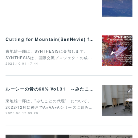
Cutting for Mountain(BenNevis) for SYNTHESIS BEYOND THE HUMAN
東地雄一郎は、SYNTHESISに参加します。
SYNTHESISは、国際交流プロジェクトの成…
2023.10.01 17:44
ルーシーの骨の60% Vol.31 ～みたことの代理(再思考)～ - Thinking about proxy for what we have seen(retake)
東地雄一郎は、”みたことの代理” について、
2022/12月に神戸でA=AA≠Aシリーズに組み…
2023.06.17 03:29