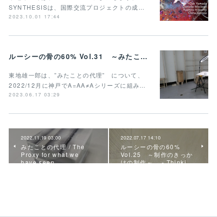
SYNTHESISは、国際交流プロジェクトの成…
2023.10.01 17:44
ルーシーの骨の60% Vol.31 ～みたことの代理(再思考)～ - Thinking about proxy for what we have seen(retake)
東地雄一郎は、”みたことの代理” について、
2022/12月に神戸でA=AA≠Aシリーズに組み…
2023.06.17 03:29
2022.11.19 03:00
2022.07.17 14:10
みたことの代理 / The
ルーシーの骨の60%
Proxy for what we
Vol.25 ～制作のきっか
have seen
けの制作～ - Thinki…