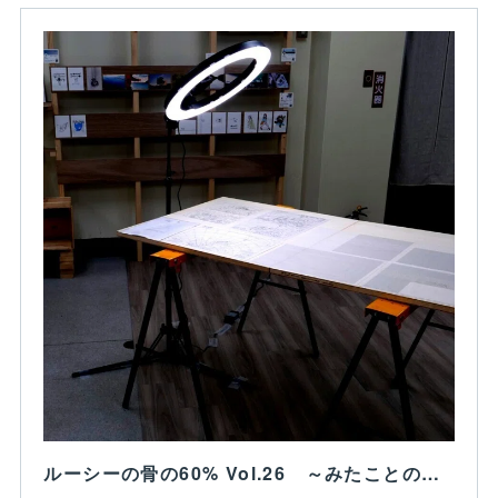
ルーシーの骨の60% Vol.26 ～みたことの代理(思案)～ - Thinking about proxy for what we have seen｜Yuichiro Higshiji_writ