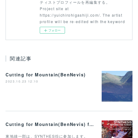
ティストプロフィールを再編集する。
Project site at
https://yuichirohigashiji.com/. The artist
profile will be re-edited with the keyword
フォロー
関連記事
Cutting for Mountain(BenNevis)
2023.10.23 12:10
Cutting for Mountain(BenNevis) for SYNTHESIS BEYOND THE HUMAN
東地雄一郎は、SYNTHESISに参加します。