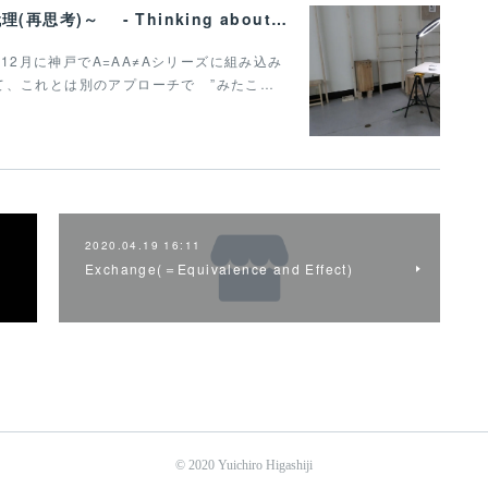
ルーシーの骨の60% Vol.31 ～みたことの代理(再思考)～ - Thinking about proxy for what we have seen(retake)
/12月に神戸でA=AA≠Aシリーズに組み込み
て、これとは別のアプローチで ”みたこ…
2020.04.19 16:11
Exchange(＝Equivalence and Effect)
© 2020 Yuichiro Higashiji