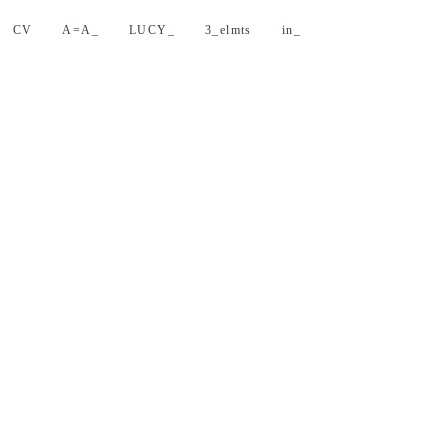
CV
A=A_
LUCY_
3_elmts
in_