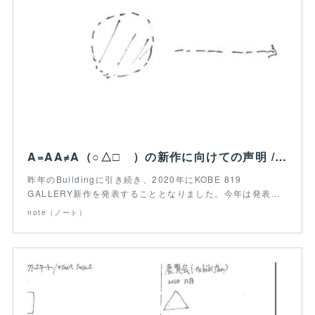
A=AA≠A（○△□ ）の新作に向けての声明 / Statement for the new work of A=AA≠A（○△□ ）｜Yuichiro Higshiji_write｜note
昨年のBuildingに引き続き、2020年にKOBE 819
GALLERY新作を発表することとなりました。今年は発表…
note（ノート）