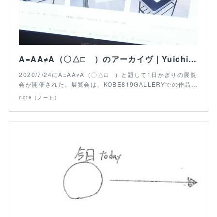
A=AA≠A（〇△□ ）のアーカイヴ｜Yuichiro Higshiji_write｜note
2020/7/24にA=AA≠A（〇△□ ）と題して1日かぎりの展覧
会が開催された。展覧会は、KOBE819GALLERYでの作品…
note（ノート）