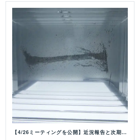
【4/26ミーティングを公開】近況報告と次期プロジェクトのミーティング｜Yuichiro Higshiji_write｜note