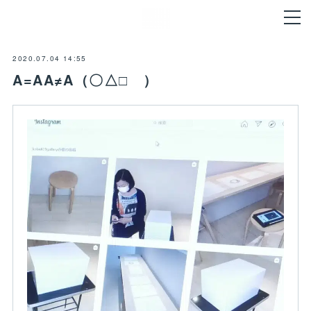
2020.07.04 14:55
A=AA≠A（〇△□ ）